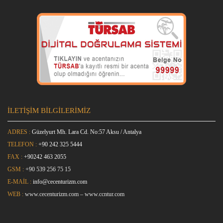
İLETİŞİM BİLGİLERİMİZ
ADRES :
Güzelyurt Mh. Lara Cd. No:57 Aksu / Antalya
TELEFON :
+90 242 325 5444
FAX :
+9
0242 463 2055
GSM :
+90 539 256 75 15
E-MAİL :
info@cecenturizm.com
WEB :
www.cecenturizm.com
–
www.ccntur.com