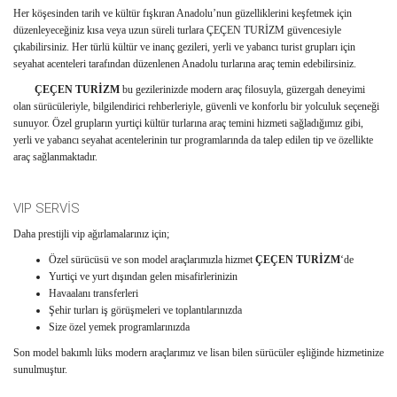
Her köşesinden tarih ve kültür fışkıran Anadolu’nun güzelliklerini keşfetmek için
düzenleyeceğiniz kısa veya uzun süreli turlara ÇEÇEN TURİZM güvencesiyle
çıkabilirsiniz. Her türlü kültür ve inanç gezileri, yerli ve yabancı turist grupları için
seyahat acenteleri tarafından düzenlenen Anadolu turlarına araç temin edebilirsiniz.
ÇEÇEN TURİZM
bu gezilerinizde modern araç filosuyla, güzergah deneyimi
olan sürücüleriyle, bilgilendirici rehberleriyle, güvenli ve konforlu bir yolculuk seçeneği
sunuyor. Özel grupların yurtiçi kültür turlarına araç temini hizmeti sağladığımız gibi,
yerli ve yabancı seyahat acentelerinin tur programlarında da talep edilen tip ve özellikte
araç sağlanmaktadır.
VIP SERVİS
Daha prestijli vip ağırlamalarınız için;
Özel sürücüsü ve son model araçlarımızla hizmet
ÇEÇEN TURİZM
‘de
Yurtiçi ve yurt dışından gelen misafirlerinizin
Havaalanı transferleri
Şehir turları iş görüşmeleri ve toplantılarınızda
Size özel yemek programlarınızda
Son model bakımlı lüks modern araçlarımız ve lisan bilen sürücüler eşliğinde hizmetinize
sunulmuştur.