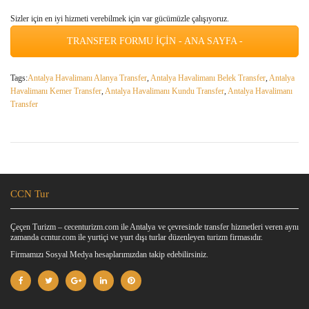
Sizler için en iyi hizmeti verebilmek için var gücümüzle çalışıyoruz.
TRANSFER FORMU İÇİN - ANA SAYFA -
Tags:
Antalya Havalimanı Alanya Transfer
,
Antalya Havalimanı Belek Transfer
,
Antalya
Havalimanı Kemer Transfer
,
Antalya Havalimanı Kundu Transfer
,
Antalya Havalimanı
Transfer
CCN Tur
Çeçen Turizm – cecenturizm.com ile Antalya ve çevresinde transfer hizmetleri veren aynı
zamanda ccntur.com ile yurtiçi ve yurt dışı turlar düzenleyen turizm firmasıdır.
Firmamızı Sosyal Medya hesaplarımızdan takip edebilirsiniz.