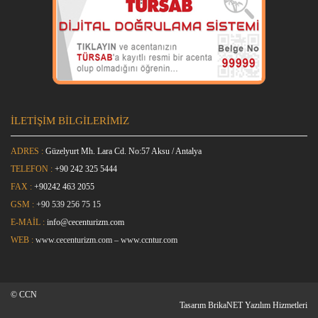
İLETİŞİM BİLGİLERİMİZ
ADRES :
Güzelyurt Mh. Lara Cd. No:57 Aksu / Antalya
TELEFON :
+90 242 325 5444
FAX :
+9
0242 463 2055
GSM :
+90 539 256 75 15
E-MAİL :
info@cecenturizm.com
WEB :
www.cecenturizm.com
–
www.ccntur.com
© CCN
Tasarım
BrikaNET Yazılım Hizmetleri