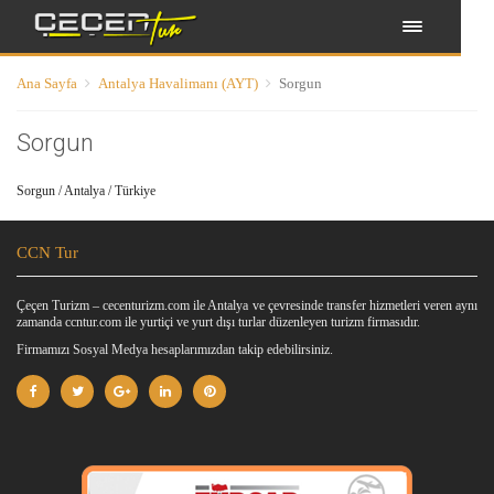
Ana Sayfa
Antalya Havalimanı (AYT)
Sorgun
Sorgun
Sorgun / Antalya / Türkiye
CCN Tur
Çeçen Turizm – cecenturizm.com ile Antalya ve çevresinde transfer hizmetleri veren aynı
zamanda ccntur.com ile yurtiçi ve yurt dışı turlar düzenleyen turizm firmasıdır.
Firmamızı Sosyal Medya hesaplarımızdan takip edebilirsiniz.