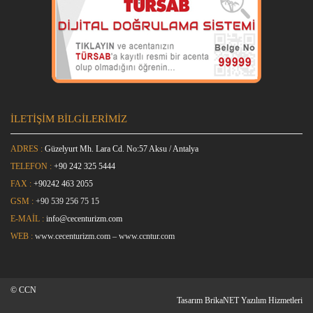
İLETİŞİM BİLGİLERİMİZ
ADRES :
Güzelyurt Mh. Lara Cd. No:57 Aksu / Antalya
TELEFON :
+90 242 325 5444
FAX :
+9
0242 463 2055
GSM :
+90 539 256 75 15
E-MAİL :
info@cecenturizm.com
WEB :
www.cecenturizm.com
–
www.ccntur.com
© CCN
Tasarım
BrikaNET Yazılım Hizmetleri