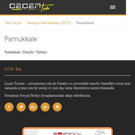
Ana Sayfa
Antalya Havalimanı (AYT)
Pamukkale
Pamukkale
Pamukkale / Denizli / Türkiye
CCN Tur
Çeçen Turizm – cecenturizm.com ile Antalya ve çevresinde transfer hizmetleri veren aynı
zamanda ccntur.com ile yurtiçi ve yurt dışı turlar düzenleyen turizm firmasıdır.
Firmamızı Sosyal Medya hesaplarımızdan takip edebilirsiniz.