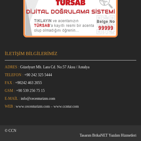
İLETİŞİM BİLGİLERİMİZ
ADRES :
Güzelyurt Mh. Lara Cd. No:57 Aksu / Antalya
TELEFON :
+90 242 325 5444
FAX :
+9
0242 463 2055
GSM :
+90 539 256 75 15
E-MAİL :
info@cecenturizm.com
WEB :
www.cecenturizm.com
–
www.ccntur.com
© CCN
Tasarım
BrikaNET Yazılım Hizmetleri