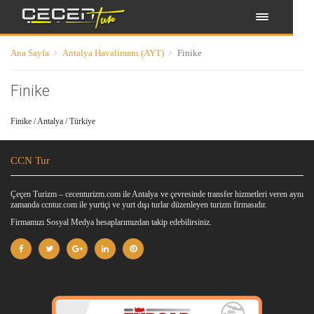
Ana Sayfa
Antalya Havalimanı (AYT)
Finike
Finike
Finike / Antalya / Türkiye
CCN Tur
Çeçen Turizm – cecenturizm.com ile Antalya ve çevresinde transfer hizmetleri veren aynı
zamanda ccntur.com ile yurtiçi ve yurt dışı turlar düzenleyen turizm firmasıdır.
Firmamızı Sosyal Medya hesaplarımızdan takip edebilirsiniz.