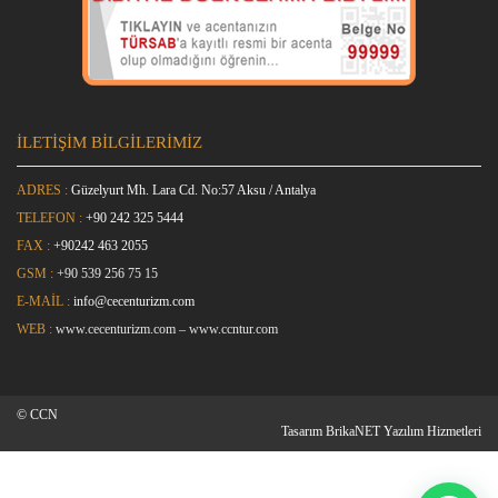
İLETİŞİM BİLGİLERİMİZ
ADRES :
Güzelyurt Mh. Lara Cd. No:57 Aksu / Antalya
TELEFON :
+90 242 325 5444
FAX :
+9
0242 463 2055
GSM :
+90 539 256 75 15
E-MAİL :
info@cecenturizm.com
WEB :
www.cecenturizm.com
–
www.ccntur.com
© CCN
Tasarım
BrikaNET Yazılım Hizmetleri