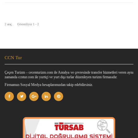
2 araç . Gösteriliyor 1 - 2
CCN Tur
Çeçen Turizm – cecenturizm.com ile Antalya ve çevresinde transfer hizmetleri veren aynı
zamanda ccntur.com ile yurtiçi ve yurt dışı turlar düzenleyen turizm firmasıdır.
Firmamızı Sosyal Medya hesaplarımızdan takip edebilirsiniz.