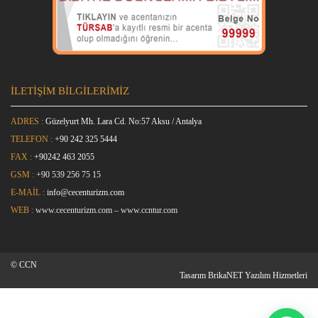
İLETİŞİM BİLGİLERİMİZ
ADRES :
Güzelyurt Mh. Lara Cd. No:57 Aksu / Antalya
TELEFON :
+90 242 325 5444
FAX :
+9
0242 463 2055
GSM :
+90 539 256 75 15
E-MAİL :
info@cecenturizm.com
WEB :
www.cecenturizm.com
–
www.ccntur.com
© CCN
Tasarım
BrikaNET Yazılım Hizmetleri