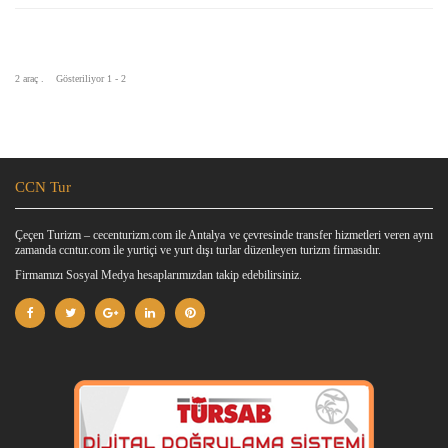
2 araç . Gösteriliyor 1 - 2
CCN Tur
Çeçen Turizm – cecenturizm.com ile Antalya ve çevresinde transfer hizmetleri veren aynı
zamanda ccntur.com ile yurtiçi ve yurt dışı turlar düzenleyen turizm firmasıdır.
Firmamızı Sosyal Medya hesaplarımızdan takip edebilirsiniz.