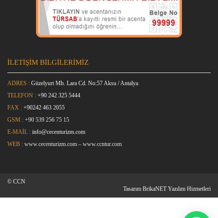
İLETİŞİM BİLGİLERİMİZ
ADRES :
Güzelyurt Mh. Lara Cd. No:57 Aksu / Antalya
TELEFON :
+90 242 325 5444
FAX :
+9
0242 463 2055
GSM :
+90 539 256 75 15
E-MAİL :
info@cecenturizm.com
WEB :
www.cecenturizm.com
–
www.ccntur.com
© CCN
Tasarım
BrikaNET Yazılım Hizmetleri