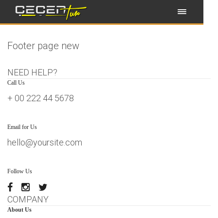
Footer page new
NEED HELP?
Call Us
+ 00 222 44 5678
Email for Us
hello@yoursite.com
Follow Us
COMPANY
About Us